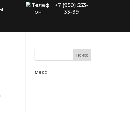
+7 (950) 553-
ы
33-39
макс
е