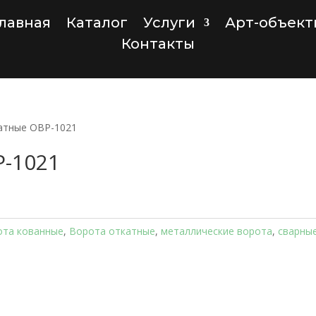
лавная
Каталог
Услуги
Арт-объект
Контакты
атные ОВР-1021
Р-1021
ота кованные
,
Ворота откатные
,
металлические ворота
,
сварны