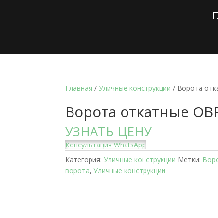
Г
Главная
/
Уличные конструкции
/ Ворота отк
Ворота откатные ОВ
УЗНАТЬ ЦЕНУ
Консультация WhatsApp
Категория:
Уличные конструкции
Метки:
Вор
ворота
,
Уличные конструкции