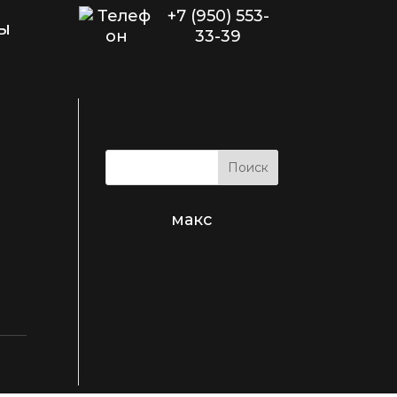
+7 (950) 553-
ы
33-39
макс