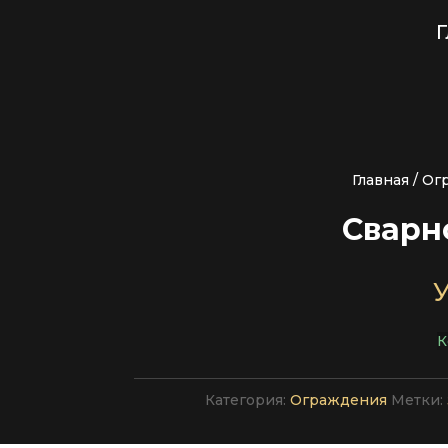
Г
Главная
/
Ог
Сварн
К
Категория:
Ограждения
Метки: