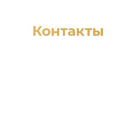
Контакты
Адрес:
620149 г. Екатеринбург, ул. Пролетарская,
87