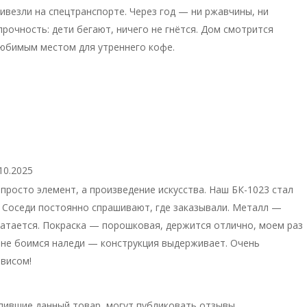
ривезли на спецтранспорте. Через год — ни ржавчины, ни
прочность: дети бегают, ничего не гнётся. Дом смотрится
любимым местом для утреннего кофе.
10.2025
просто элемент, а произведение искусства. Наш БК-1023 стал
. Соседи постоянно спрашивают, где заказывали. Металл —
шатается. Покраска — порошковая, держится отлично, моем раз
 не боимся наледи — конструкция выдерживает. Очень
рвисом!
пившие данный товар, могут публиковать отзывы.