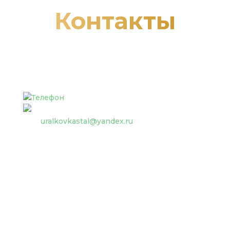
Контакты
Телефон:
+7 (950) 553-33-39
uralkovkastal@yandex.ru
Адрес:
620149 г. Екатеринбург, ул. Пролетарская, 87
Социальные сети: